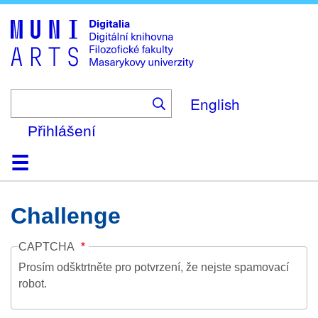
Skip
to
main
content
English
Přihlášení
Domů
Kolekce
Prohlížení
Vyhledávání
O platformě
Nápověda
Kontakt
Digitalia
Challenge
CAPTCHA
Prosím odšktrtněte pro potvrzení, že nejste spamovací
robot.