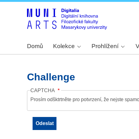
Domů
Kolekce
Prohlížení
V
Challenge
CAPTCHA
Prosím odšktrtněte pro potvrzení, že nejste spamo