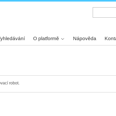
Skip
to
main
content
yhledávání
O platformě
Nápověda
Kont
vací robot.