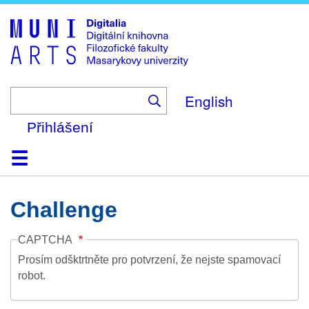
Skip
to
main
content
English
Přihlášení
Domů
Kolekce
Prohlížení
Vyhledávání
O platformě
Nápověda
Kontakt
Digitalia
Challenge
CAPTCHA
Prosím odšktrtněte pro potvrzení, že nejste spamovací
robot.