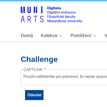
Domů
Kolekce
Prohlížení
V
Challenge
CAPTCHA
Prosím odšktrtněte pro potvrzení, že nejste spamo