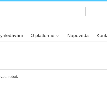
Skip
to
main
content
yhledávání
O platformě
Nápověda
Kont
vací robot.