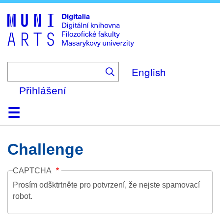
Skip
to
main
content
English
Přihlášení
Domů
Kolekce
Prohlížení
Vyhledávání
O platformě
Nápověda
Kontakt
Digitalia
Challenge
CAPTCHA
Prosím odšktrtněte pro potvrzení, že nejste spamovací
robot.