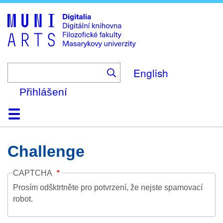
Skip
to
main
content
English
Přihlášení
Domů
Kolekce
Prohlížení
Vyhledávání
O platformě
Nápověda
Kontakt
Digitalia
Challenge
CAPTCHA
Prosím odšktrtněte pro potvrzení, že nejste spamovací
robot.