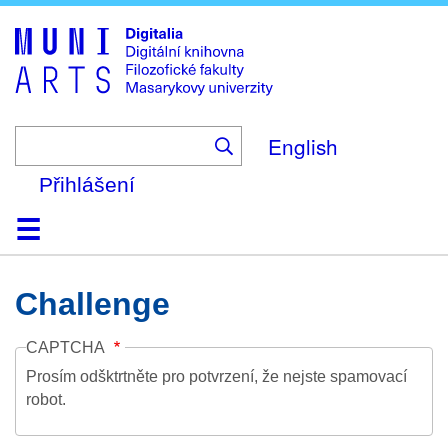
Skip
to
main
content
English
Přihlášení
Domů
Kolekce
Prohlížení
Vyhledávání
O platformě
Nápověda
Kontakt
Digitalia
Challenge
CAPTCHA
Prosím odšktrtněte pro potvrzení, že nejste spamovací
robot.