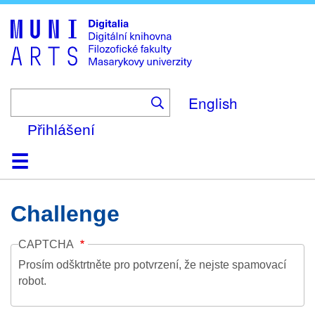
Skip
to
main
content
English
Přihlášení
Domů
Kolekce
Prohlížení
Vyhledávání
O platformě
Nápověda
Kontakt
Digitalia
Challenge
CAPTCHA
Prosím odšktrtněte pro potvrzení, že nejste spamovací
robot.