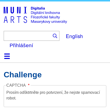
Skip
to
main
content
English
Přihlášení
Domů
Kolekce
Prohlížení
Vyhledávání
O platformě
Nápověda
Kontakt
Digitalia
Challenge
CAPTCHA
Prosím odšktrtněte pro potvrzení, že nejste spamovací
robot.