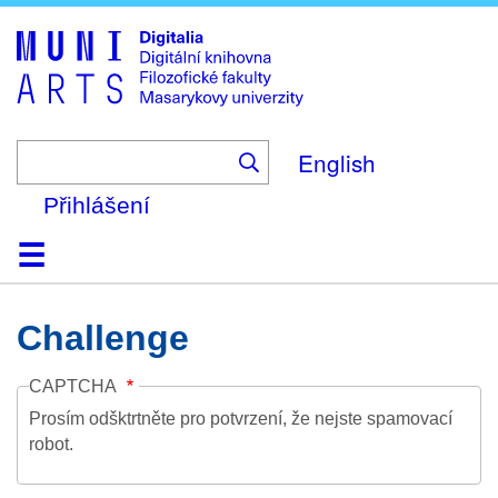
Skip
to
main
content
English
Přihlášení
Domů
Kolekce
Prohlížení
Vyhledávání
O platformě
Nápověda
Kontakt
Digitalia
Challenge
CAPTCHA
Prosím odšktrtněte pro potvrzení, že nejste spamovací
robot.