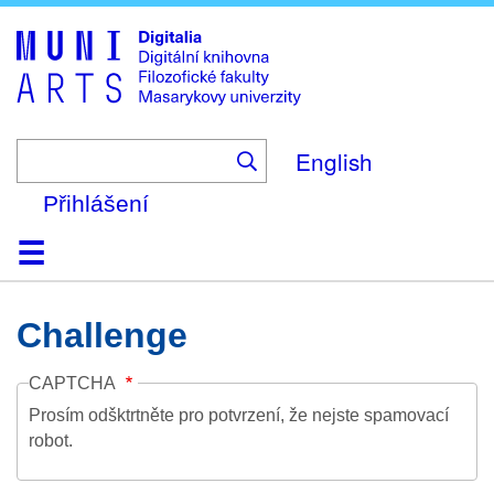
Skip
to
main
content
English
Přihlášení
Domů
Kolekce
Prohlížení
Vyhledávání
O platformě
Nápověda
Kontakt
Digitalia
Challenge
CAPTCHA
Prosím odšktrtněte pro potvrzení, že nejste spamovací
robot.