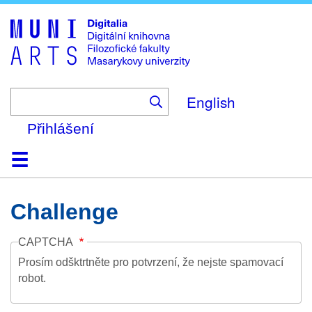
Skip
to
main
content
English
Přihlášení
Domů
Kolekce
Prohlížení
Vyhledávání
O platformě
Nápověda
Kontakt
Digitalia
Challenge
CAPTCHA
Prosím odšktrtněte pro potvrzení, že nejste spamovací
robot.