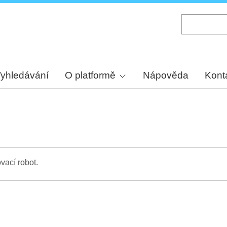
Skip
to
main
content
yhledávání
O platformě
Nápověda
Kont
vací robot.