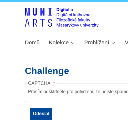
Domů
Kolekce
Prohlížení
V
Challenge
CAPTCHA
Prosím odšktrtněte pro potvrzení, že nejste spamo