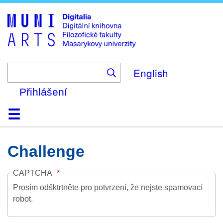
Skip
to
main
content
English
Přihlášení
Domů
Kolekce
Prohlížení
Vyhledávání
O platformě
Nápověda
Kontakt
Digitalia
Challenge
CAPTCHA
Prosím odšktrtněte pro potvrzení, že nejste spamovací
robot.