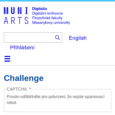
Skip
to
main
content
English
Přihlášení
Domů
Kolekce
Prohlížení
Vyhledávání
O platformě
Nápověda
Kontakt
Digitalia
Challenge
CAPTCHA
Prosím odšktrtněte pro potvrzení, že nejste spamovací
robot.