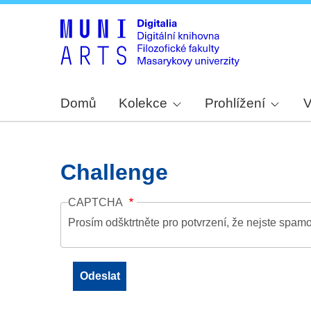
Domů
Kolekce
Prohlížení
V
Challenge
CAPTCHA
Prosím odšktrtněte pro potvrzení, že nejste spamo