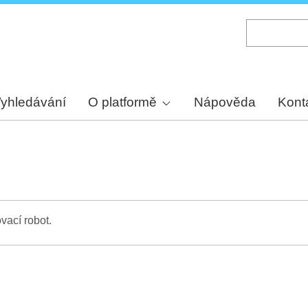
Skip
to
main
content
yhledávání
O platformě
Nápověda
Kont
vací robot.