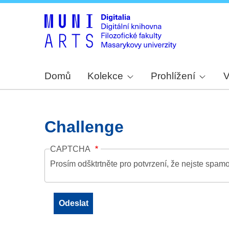
Domů
Kolekce
Prohlížení
V
Challenge
CAPTCHA
Prosím odšktrtněte pro potvrzení, že nejste spamo