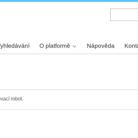
Skip
to
main
content
yhledávání
O platformě
Nápověda
Kont
vací robot.