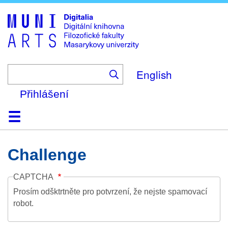
Skip
to
main
content
English
Přihlášení
Domů
Kolekce
Prohlížení
Vyhledávání
O platformě
Nápověda
Kontakt
Digitalia
Challenge
CAPTCHA
Prosím odšktrtněte pro potvrzení, že nejste spamovací
robot.