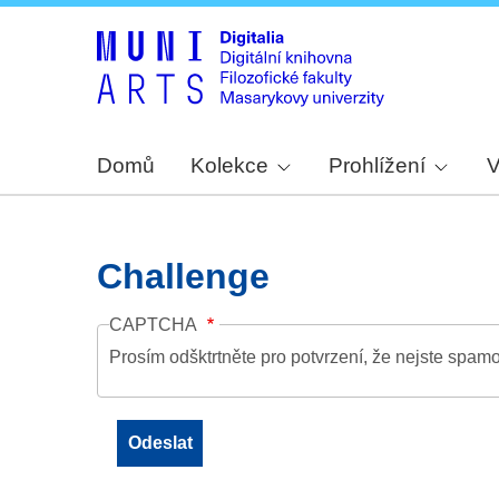
Domů
Kolekce
Prohlížení
V
Challenge
CAPTCHA
Prosím odšktrtněte pro potvrzení, že nejste spamo