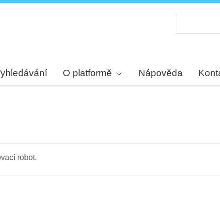
Skip
to
main
content
yhledávání
O platformě
Nápověda
Kont
vací robot.