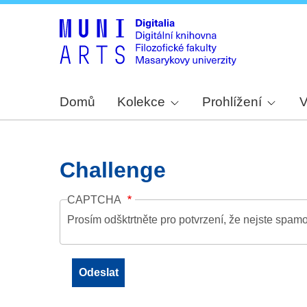
Domů
Kolekce
Prohlížení
V
Challenge
CAPTCHA
Prosím odšktrtněte pro potvrzení, že nejste spamo