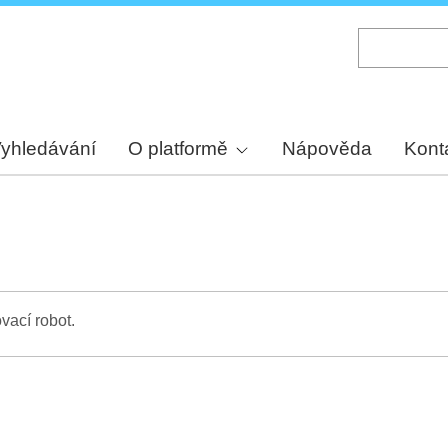
Skip
to
main
content
yhledávání
O platformě
Nápověda
Kont
vací robot.