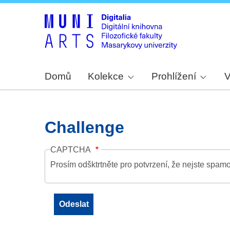
Domů
Kolekce
Prohlížení
V
Challenge
CAPTCHA
Prosím odšktrtněte pro potvrzení, že nejste spamo