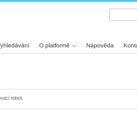
Skip
to
main
content
yhledávání
O platformě
Nápověda
Kont
vací robot.