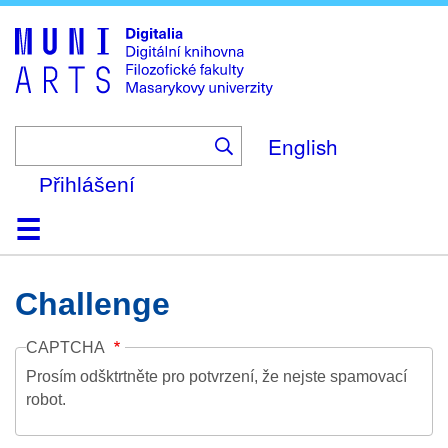
Skip
to
main
content
English
Přihlášení
Domů
Kolekce
Prohlížení
Vyhledávání
O platformě
Nápověda
Kontakt
Digitalia
Challenge
CAPTCHA
Prosím odšktrtněte pro potvrzení, že nejste spamovací
robot.