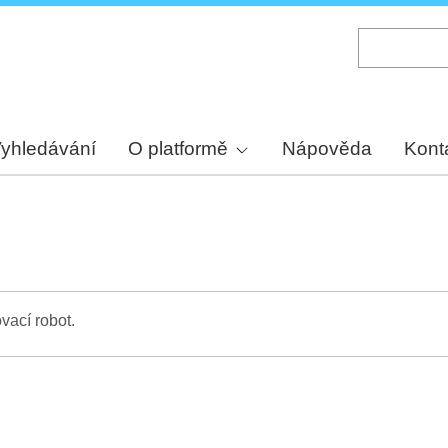
Skip
to
main
content
yhledávání
O platformě
Nápověda
Kont
vací robot.