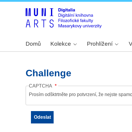
Domů
Kolekce
Prohlížení
V
Challenge
CAPTCHA
Prosím odšktrtněte pro potvrzení, že nejste spamo