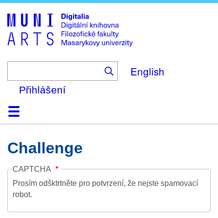
Skip
to
main
content
English
Přihlášení
Domů
Kolekce
Prohlížení
Vyhledávání
O platformě
Nápověda
Kontakt
Digitalia
Challenge
CAPTCHA
Prosím odšktrtněte pro potvrzení, že nejste spamovací
robot.