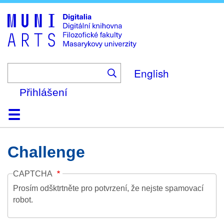
Skip
to
main
content
English
Přihlášení
Domů
Kolekce
Prohlížení
Vyhledávání
O platformě
Nápověda
Kontakt
Digitalia
Challenge
CAPTCHA
Prosím odšktrtněte pro potvrzení, že nejste spamovací
robot.