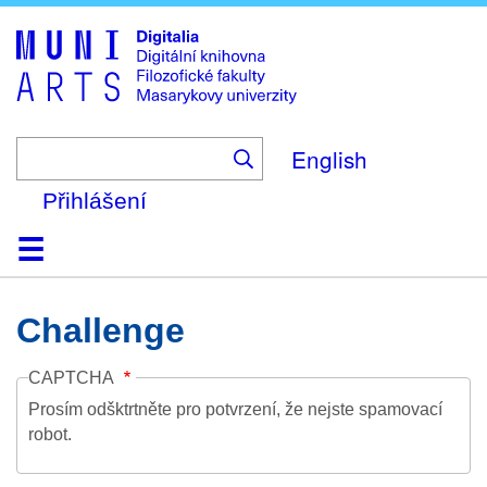
Skip
to
main
content
English
Přihlášení
Domů
Kolekce
Prohlížení
Vyhledávání
O platformě
Nápověda
Kontakt
Digitalia
Challenge
CAPTCHA
Prosím odšktrtněte pro potvrzení, že nejste spamovací
robot.