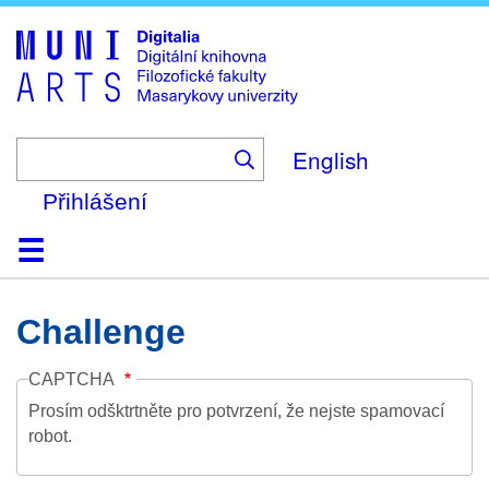
Skip
to
main
content
English
Přihlášení
Domů
Kolekce
Prohlížení
Vyhledávání
O platformě
Nápověda
Kontakt
Digitalia
Challenge
CAPTCHA
Prosím odšktrtněte pro potvrzení, že nejste spamovací
robot.