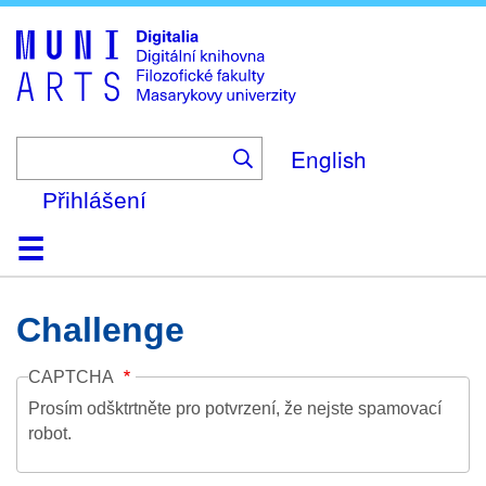
Skip
to
main
content
English
Přihlášení
Domů
Kolekce
Prohlížení
Vyhledávání
O platformě
Nápověda
Kontakt
Digitalia
Challenge
CAPTCHA
Prosím odšktrtněte pro potvrzení, že nejste spamovací
robot.