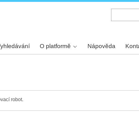
Skip
to
main
content
yhledávání
O platformě
Nápověda
Kont
vací robot.