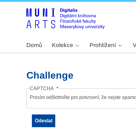
Domů
Kolekce
Prohlížení
V
Challenge
CAPTCHA
Prosím odšktrtněte pro potvrzení, že nejste spamo