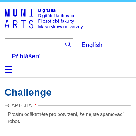
Skip
to
main
content
English
Přihlášení
Domů
Kolekce
Prohlížení
Vyhledávání
O platformě
Nápověda
Kontakt
Digitalia
Challenge
CAPTCHA
Prosím odšktrtněte pro potvrzení, že nejste spamovací
robot.