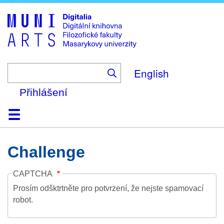
Skip
to
main
content
English
Přihlášení
Domů
Kolekce
Prohlížení
Vyhledávání
O platformě
Nápověda
Kontakt
Digitalia
Challenge
CAPTCHA
Prosím odšktrtněte pro potvrzení, že nejste spamovací
robot.