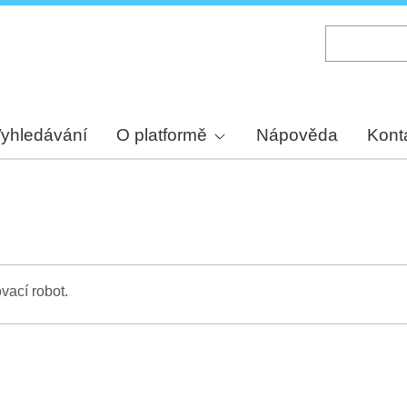
Skip
to
main
content
yhledávání
O platformě
Nápověda
Kont
vací robot.