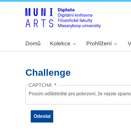
Domů
Kolekce
Prohlížení
V
Challenge
CAPTCHA
Prosím odšktrtněte pro potvrzení, že nejste spamo