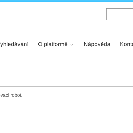
Skip
to
main
content
yhledávání
O platformě
Nápověda
Kont
vací robot.