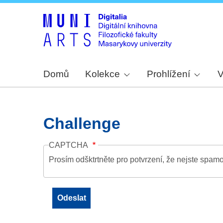
Domů
Kolekce
Prohlížení
V
Challenge
CAPTCHA
Prosím odšktrtněte pro potvrzení, že nejste spamo