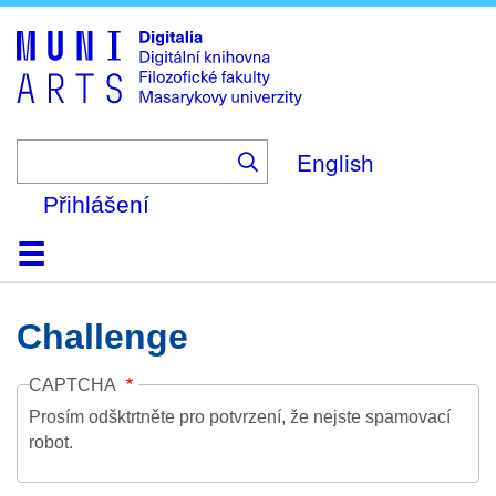
Skip
to
main
content
English
Přihlášení
Domů
Kolekce
Prohlížení
Vyhledávání
O platformě
Nápověda
Kontakt
Digitalia
Challenge
CAPTCHA
Prosím odšktrtněte pro potvrzení, že nejste spamovací
robot.