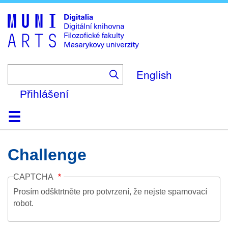
Skip
to
main
content
English
Přihlášení
Domů
Kolekce
Prohlížení
Vyhledávání
O platformě
Nápověda
Kontakt
Digitalia
Challenge
CAPTCHA
Prosím odšktrtněte pro potvrzení, že nejste spamovací
robot.