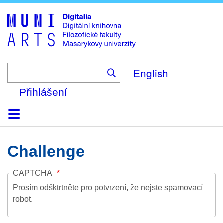
Skip
to
main
content
English
Přihlášení
Domů
Kolekce
Prohlížení
Vyhledávání
O platformě
Nápověda
Kontakt
Digitalia
Challenge
CAPTCHA
Prosím odšktrtněte pro potvrzení, že nejste spamovací
robot.