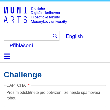
Skip
to
main
content
English
Přihlášení
Domů
Kolekce
Prohlížení
Vyhledávání
O platformě
Nápověda
Kontakt
Digitalia
Challenge
CAPTCHA
Prosím odšktrtněte pro potvrzení, že nejste spamovací
robot.