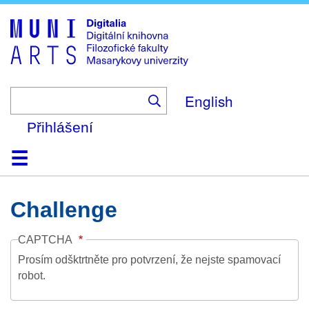
Skip
to
main
content
English
Přihlášení
Domů
Kolekce
Prohlížení
Vyhledávání
O platformě
Nápověda
Kontakt
Digitalia
Challenge
CAPTCHA
Prosím odšktrtněte pro potvrzení, že nejste spamovací
robot.