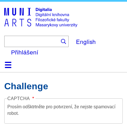
Skip
to
main
content
English
Přihlášení
Domů
Kolekce
Prohlížení
Vyhledávání
O platformě
Nápověda
Kontakt
Digitalia
Challenge
CAPTCHA
Prosím odšktrtněte pro potvrzení, že nejste spamovací
robot.