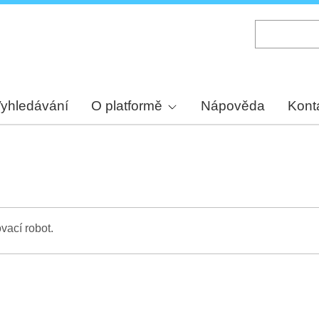
Skip
to
main
content
yhledávání
O platformě
Nápověda
Kont
vací robot.