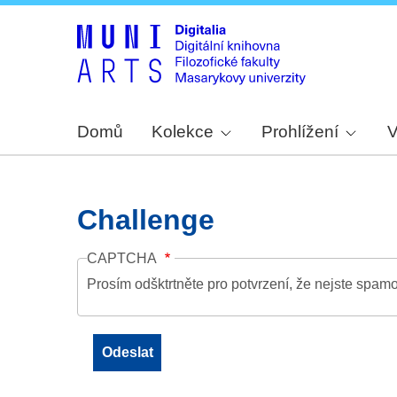
Domů
Kolekce
Prohlížení
V
Challenge
CAPTCHA
Prosím odšktrtněte pro potvrzení, že nejste spamo