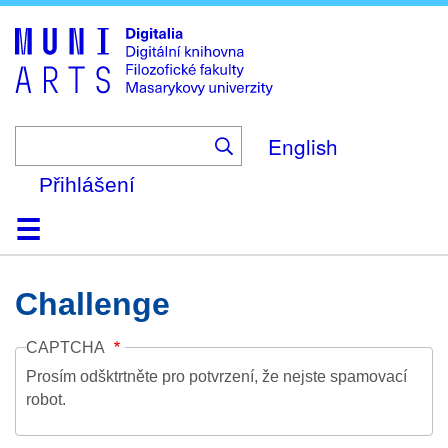
Skip
to
main
content
English
Přihlášení
Domů
Kolekce
Prohlížení
Vyhledávání
O platformě
Nápověda
Kontakt
Digitalia
Challenge
CAPTCHA
Prosím odšktrtněte pro potvrzení, že nejste spamovací
robot.