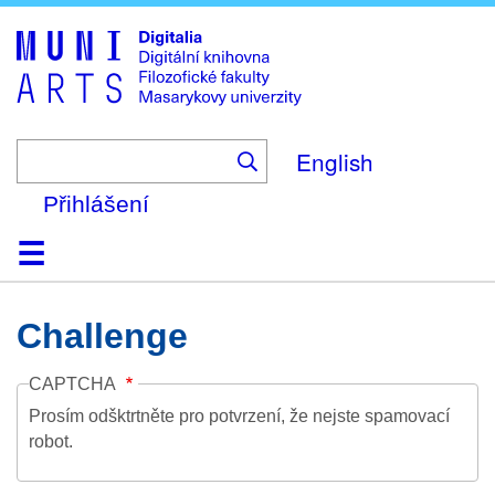
Skip
to
main
content
English
Přihlášení
Domů
Kolekce
Prohlížení
Vyhledávání
O platformě
Nápověda
Kontakt
Digitalia
Challenge
CAPTCHA
Prosím odšktrtněte pro potvrzení, že nejste spamovací
robot.