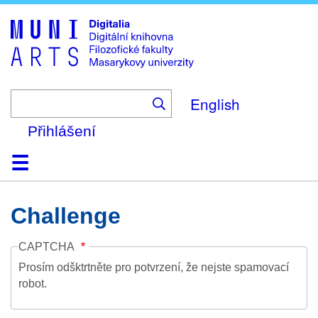
Skip
to
main
content
English
Přihlášení
Domů
Kolekce
Prohlížení
Vyhledávání
O platformě
Nápověda
Kontakt
Digitalia
Challenge
CAPTCHA
Prosím odšktrtněte pro potvrzení, že nejste spamovací
robot.