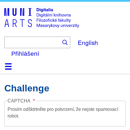
Skip
to
main
content
English
Přihlášení
Domů
Kolekce
Prohlížení
Vyhledávání
O platformě
Nápověda
Kontakt
Digitalia
Challenge
CAPTCHA
Prosím odšktrtněte pro potvrzení, že nejste spamovací
robot.