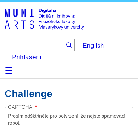
Skip
to
main
content
English
Přihlášení
Domů
Kolekce
Prohlížení
Vyhledávání
O platformě
Nápověda
Kontakt
Digitalia
Challenge
CAPTCHA
Prosím odšktrtněte pro potvrzení, že nejste spamovací
robot.