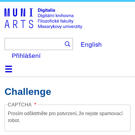
Skip
to
main
content
English
Přihlášení
Domů
Kolekce
Prohlížení
Vyhledávání
O platformě
Nápověda
Kontakt
Digitalia
Challenge
CAPTCHA
Prosím odšktrtněte pro potvrzení, že nejste spamovací
robot.