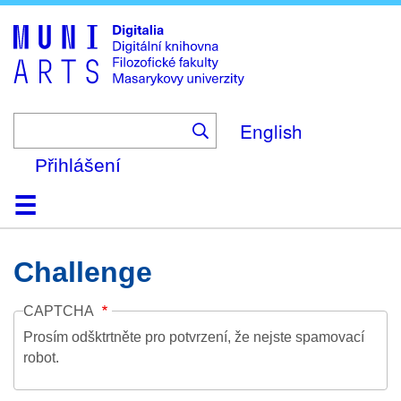
Skip
to
main
content
English
Přihlášení
Domů
Kolekce
Prohlížení
Vyhledávání
O platformě
Nápověda
Kontakt
Digitalia
Challenge
CAPTCHA
Prosím odšktrtněte pro potvrzení, že nejste spamovací
robot.