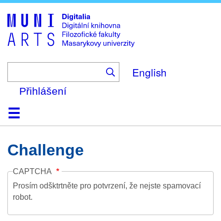
Skip
to
main
content
English
Přihlášení
Domů
Kolekce
Prohlížení
Vyhledávání
O platformě
Nápověda
Kontakt
Digitalia
Challenge
CAPTCHA
Prosím odšktrtněte pro potvrzení, že nejste spamovací
robot.