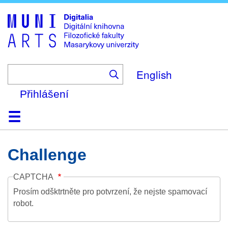
Skip
to
main
content
English
Přihlášení
Domů
Kolekce
Prohlížení
Vyhledávání
O platformě
Nápověda
Kontakt
Digitalia
Challenge
CAPTCHA
Prosím odšktrtněte pro potvrzení, že nejste spamovací
robot.