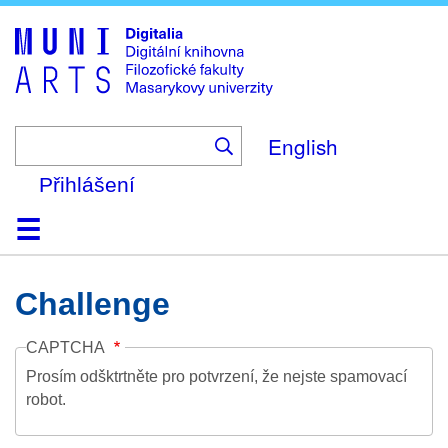
Skip
to
main
content
English
Přihlášení
Domů
Kolekce
Prohlížení
Vyhledávání
O platformě
Nápověda
Kontakt
Digitalia
Challenge
CAPTCHA
Prosím odšktrtněte pro potvrzení, že nejste spamovací
robot.